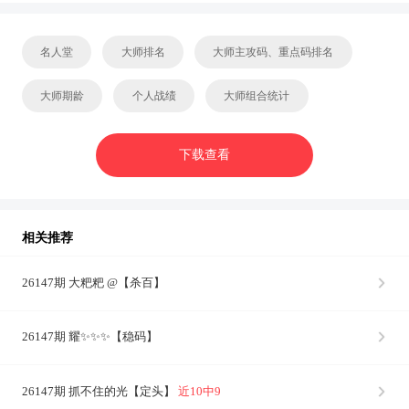
名人堂
大师排名
大师主攻码、重点码排名
大师期龄
个人战绩
大师组合统计
下载查看
相关推荐
26147期 大粑粑 @【杀百】
26147期 耀✨✨✨【稳码】
26147期 抓不住的光【定头】
近10中9