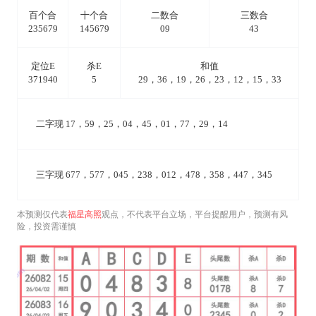
百个合
十个合
二数合
三数合
235679
145679
09
43
定位E
杀E
和值
371940
5
29，36，19，26，23，12，15，33
二字现 17，59，25，04，45，01，77，29，14
三字现 677，577，045，238，012，478，358，447，345
本预测仅代表
福星高照
观点，不代表平台立场，平台提醒用户，预测有风
险，投资需谨慎