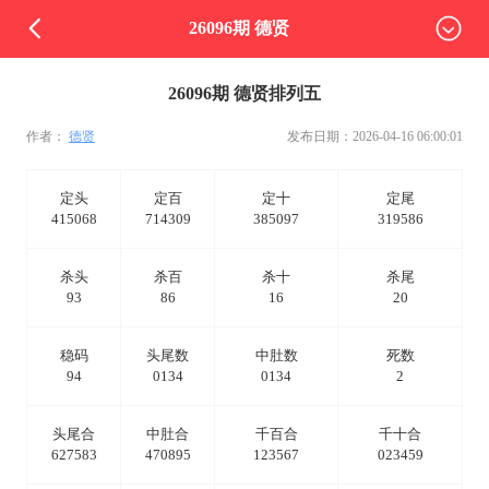
26096期 德贤
26096期 德贤排列五
作者：
德贤
发布日期：2026-04-16 06:00:01
定头
定百
定十
定尾
415068
714309
385097
319586
杀头
杀百
杀十
杀尾
93
86
16
20
稳码
头尾数
中肚数
死数
94
0134
0134
2
头尾合
中肚合
千百合
千十合
627583
470895
123567
023459