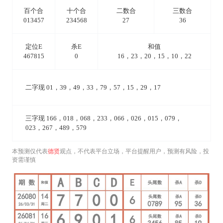
百个合
十个合
二数合
三数合
013457
234568
27
36
定位E
杀E
和值
467815
0
16，23，20，15，10，22
二字现 01，39，49，33，79，57，15，29，17
三字现 166，018，068，233，066，026，015，079，
023，267，489，579
本预测仅代表
德贤
观点，不代表平台立场，平台提醒用户，预测有风险，投
资需谨慎