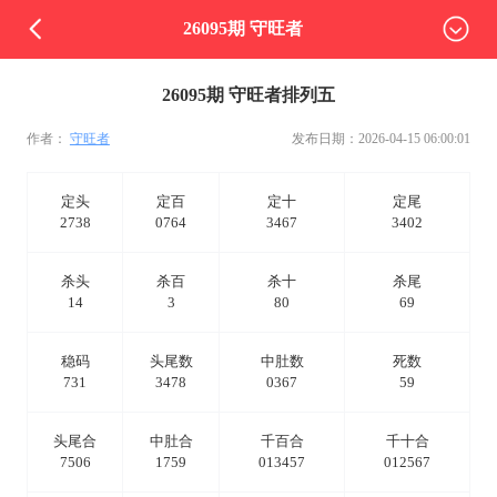
26095期 守旺者
26095期 守旺者排列五
作者：
守旺者
发布日期：2026-04-15 06:00:01
定头
定百
定十
定尾
2738
0764
3467
3402
杀头
杀百
杀十
杀尾
14
3
80
69
稳码
头尾数
中肚数
死数
731
3478
0367
59
头尾合
中肚合
千百合
千十合
7506
1759
013457
012567