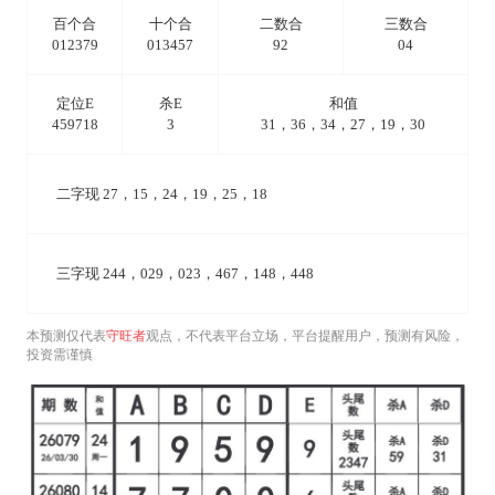
百个合
十个合
二数合
三数合
012379
013457
92
04
定位E
杀E
和值
459718
3
31，36，34，27，19，30
二字现 27，15，24，19，25，18
三字现 244，029，023，467，148，448
本预测仅代表
守旺者
观点，不代表平台立场，平台提醒用户，预测有风险，
投资需谨慎